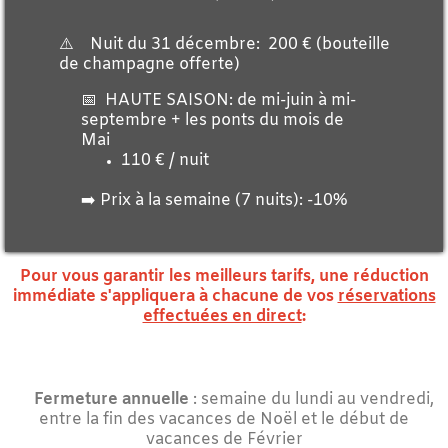
⚠️ Nuit du 31 décembre: 200 € (bouteille
de champagne offerte)
📅 HAUTE SAISON: de mi-juin à mi-
septembre + les ponts du mois de
Mai
110 € / nuit
➡️ Prix à la semaine (7 nuits): -10%
Pour vous garantir les meilleurs tarifs, une réduction
immédiate s'appliquera à chacune de vos
réservations
effectuées en direct
:
(-3% pour 1 nuit (en basse saison) // -5% pour 2 nuits // -6% pour 3 nuits
// -7% pour 4 nuits // -8 % pour 5 nuits // -9% pour 6 nuits // -10 % au
delà de 7 nuits)
⚠️
Fermeture annuelle
: semaine du lundi au vendredi,
entre la fin des vacances de Noël et le début de
vacances de Février