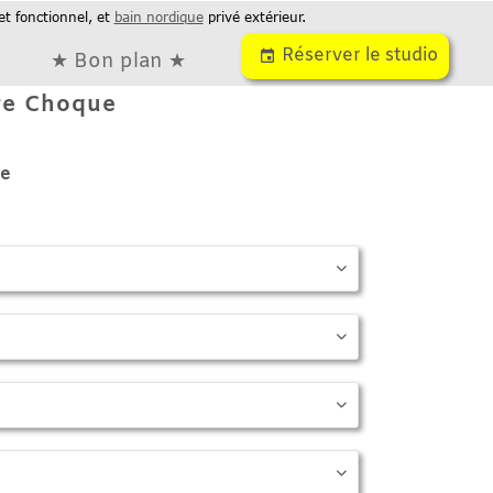
ionnel, et
bain nordique
privé extérieur.
Réserver le studio
event
★ Bon plan ★
Choque



