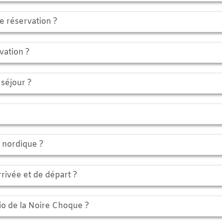
rvation ?
 ?
r ?
que ?
 et de départ ?
a Noire Choque ?