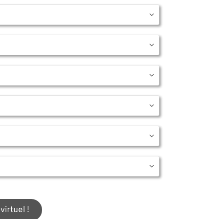






 !