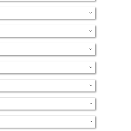






