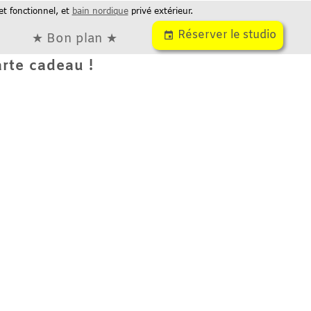
ionnel, et
bain nordique
privé extérieur.
Réserver le studio
event
★ Bon plan ★
 cadeau !