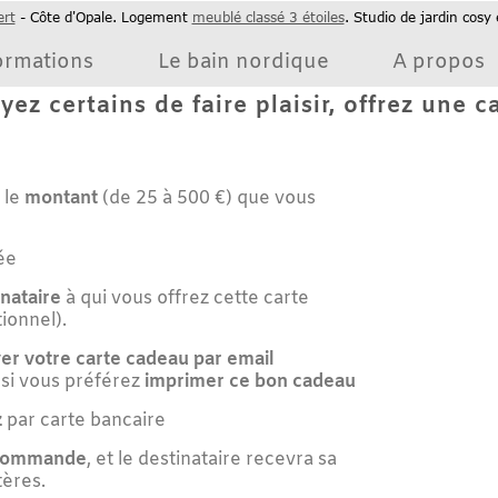
e d'Opale. Logement
meublé classé 3 étoiles
. Studio de jardin cosy et fonct
ions
Le bain nordique
A propos
certains de faire plaisir, offrez une carte
ntant
(de 25 à 500 €) que vous
e
à qui vous offrez cette carte
).
e carte cadeau par email
us préférez
imprimer ce bon cadeau
arte bancaire
ande
, et le destinataire recevra sa