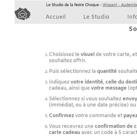
Le Studio de la Noire Choque -
Wissant - Audembert
- Côt
Accueil
Le Studio
Informat
S
oyez 
Choisissez le
visuel
de votre carte, et le
mo
souhaitez offrir.
Puis sélectionnez la
quantité
souhaitée
Indiquez
votre identité
,
celle du destinatair
cadeau, ainsi que
votre message
(optionnel
Sélectionnez si vous souhaitez
envoyer votr
(immédiat, ou à une date précise) ou si vo
Confirmez
votre commande et
payez
par c
Vous recevrez une
confirmation de comm
carte cadeau
avec un code à 5 caractères.