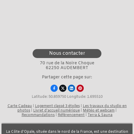
Nous contacter
70 rue de la Noire Choque
62250 AUDEMBERT
Partager cette page sur:




Latitude: 50.859750 Longitude: 1.695510
Carte Cadeau
|
Logement classé 3 étoiles
|
Les travaux du studio en
photos
|
Livret d'accueil numérique
|
Météo et webcam
|
Recommandations
|
Référencement
|
Terra & Sauna
La Côte d'Opale, située dans le nord de la France, est une destination